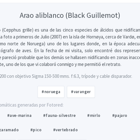
Arao aliblanco (Black Guillemot)
co (Cepphus grille) es una de las cinco especies de álcidos que nidifica
 foto a primeros de Julio (2007) en la isla de Hornøya, cerca de Vardø, e
emo norte de Noruega) uno de los lugares donde, en la época adec
tógrafo de aves. En la fecha de mi visita, solo encontré dos repres
pareció probable que los demás se hallasen nidificando en zonas inacces
, uno de los que vi colaboró conmigo y me permitió el retrato.
0 con objetivo Sigma 150-500 mms. f:6.3, trípode y cable disparador.
#noruega
#varanger
omáticas generadas por Fotored:
#ave-marina
#fauna-silvestre
#mirlo
#pajaro
ncaramado
#pico
#vertebrado