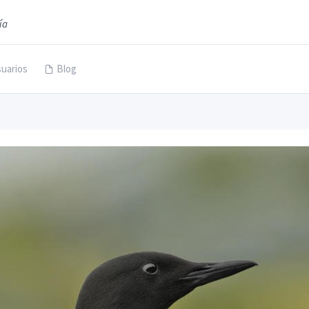
ía
uarios
Blog