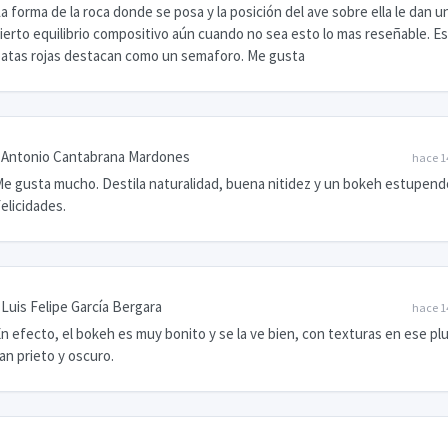
a forma de la roca donde se posa y la posición del ave sobre ella le dan u
ierto equilibrio compositivo aún cuando no sea esto lo mas reseñable. E
atas rojas destacan como un semaforo. Me gusta
Antonio Cantabrana Mardones
hace 1
e gusta mucho. Destila naturalidad, buena nitidez y un bokeh estupend
elicidades.
Luis Felipe García Bergara
hace 1
n efecto, el bokeh es muy bonito y se la ve bien, con texturas en ese pl
an prieto y oscuro.