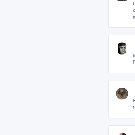
L
c
p
M
F
E
t