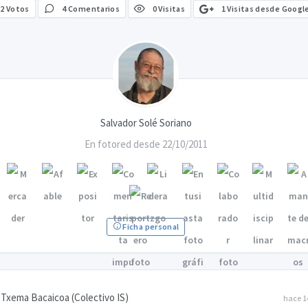
1 Visitas desde Googl
2
Votos
4 Comentarios
0 Visitas
Salvador Solé Soriano
En fotored desde 22/10/2011
Ficha personal
Txema Bacaicoa (Colectivo IS)
hace 1