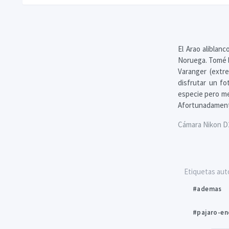
El Arao aliblan
Noruega. Tomé la
Varanger (extr
disfrutar un fo
especie pero me 
Afortunadamente
Cámara Nikon D20
Etiquetas aut
#ademas
#pajaro-e