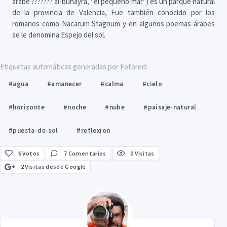
árabe ??????? al-buhayra, "el pequeño mar") es un parque natural
de la provincia de Valencia, Fue también conocido por los
romanos como Nacarum Stagnum y en algunos poemas árabes
se le denomina Espejo del sol.
Etiquetas automáticas generadas por Fotored:
#agua
#amanecer
#calma
#cielo
#horizonte
#noche
#nube
#paisaje-natural
#puesta-de-sol
#reflexion
6
Votos
7 Comentarios
0 Visitas
2 Visitas desde Google