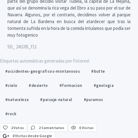
parte del grupo decidió visitar Tudela, la capital de La Mejana,
que así se denomina la rica vega del Ebro a su paso por el sur de
Navarra. Algunos, por el contrario, decidimos volver al parque
natural de La Bardena en busca del atardecer que tras la
tormenta sufrida en la hora de la comida intuíamos que podía ser
muy fotogenico
5D_ 24/105_f11
Etiquetas automáticas generadas por Fotored:
#accidentes-geograficos-montanosos
#butte
#cielo
#desierto
#formacion
#geologia
#naturaleza
#paisaje-natural
#paramos
#rock
2
Votos
2 Comentarios
0 Visitas
0 Visitas desde Google