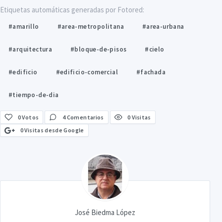
Etiquetas automáticas generadas por Fotored:
#amarillo
#area-metropolitana
#area-urbana
#arquitectura
#bloque-de-pisos
#cielo
#edificio
#edificio-comercial
#fachada
#tiempo-de-dia
0
Votos
4 Comentarios
0 Visitas
0 Visitas desde Google
José Biedma López