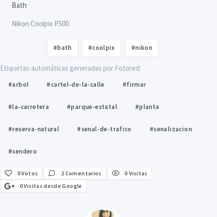
Bath
Nikon Coolpix P500
#bath
#coolpix
#nikon
Etiquetas automáticas generadas por Fotored:
#arbol
#cartel-de-la-calle
#firmar
#la-carretera
#parque-estatal
#planta
#reserva-natural
#senal-de-trafico
#senalizacion
#sendero
0
Votos
2 Comentarios
0 Visitas
0 Visitas desde Google