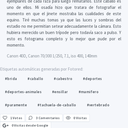
ejemplares de cada raza para luego rematarlos. Este caballo es
uno de ellos. Mi osadía hizo que tratara de fotografiar el
momento en que el jinete mostraba las cualidades de este
equino. Tiré muchas tomas ya que las luces y sombras del
estadio no me permitian setear adecuadamente la cámara. Esto
hubiera merecido un buen trípode pero todavía saco a pulso. Y
esto es fotograma completo y lo mejor que pude por el
momento.
Canon 40D, Canon 70/300 1/250, 7.1, iso 400, 140mm
Etiquetas automáticas generadas por Fotored:
#brida
#caballo
#cabestro
#deportes
#deportes-animales
#ensillar
#mamifero
#puramente
#tachuela-de-caballo
#vertebrado
1
Votos
3 Comentarios
0 Visitas
0 Visitas desde Google