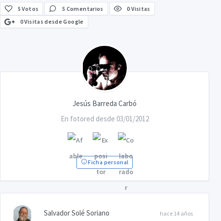
5
Votos
5 Comentarios
0 Visitas
0 Visitas desde Google
Jesús Barreda Carbó
En fotored desde 03/01/2012
Ficha personal
Salvador Solé Soriano
hace 14 años