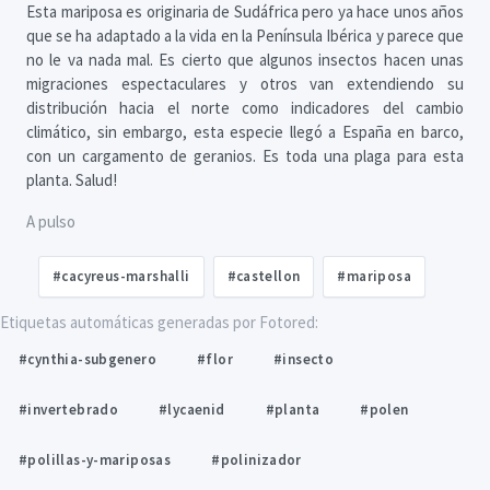
Esta mariposa es originaria de Sudáfrica pero ya hace unos años
que se ha adaptado a la vida en la Península Ibérica y parece que
no le va nada mal. Es cierto que algunos insectos hacen unas
migraciones espectaculares y otros van extendiendo su
distribución hacia el norte como indicadores del cambio
climático, sin embargo, esta especie llegó a España en barco,
con un cargamento de geranios. Es toda una plaga para esta
planta. Salud!
A pulso
#cacyreus-marshalli
#castellon
#mariposa
Etiquetas automáticas generadas por Fotored:
#cynthia-subgenero
#flor
#insecto
#invertebrado
#lycaenid
#planta
#polen
#polillas-y-mariposas
#polinizador