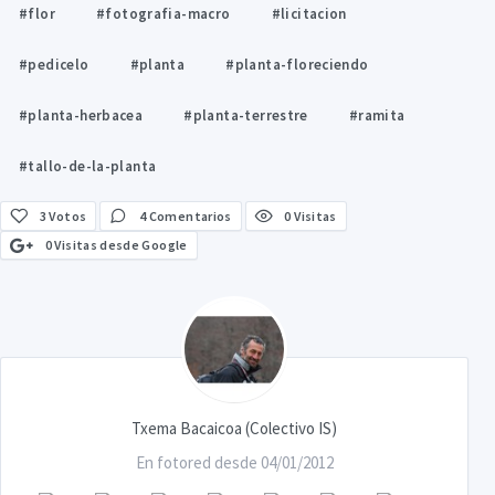
#flor
#fotografia-macro
#licitacion
#pedicelo
#planta
#planta-floreciendo
#planta-herbacea
#planta-terrestre
#ramita
#tallo-de-la-planta
3
Votos
4 Comentarios
0 Visitas
0 Visitas desde Google
Txema Bacaicoa (Colectivo IS)
En fotored desde 04/01/2012