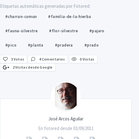
Etiquetas automáticas generadas por Fotored:
#charran-comun
#familia-de-la-hierba
#fauna-silvestre
#flor-silvestre
#pajaro
#pico
#planta
#pradera
#prado
3
Votos
4 Comentarios
0 Visitas
2 Visitas desde Google
José Arcos Aguilar
En fotored desde 03/09/2011