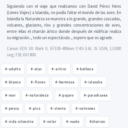
Siguiendo con el viaje que realizamos con David Pérez Hens
(Limes Viajes) a Islandia, no podía faltar el mundo de las aves. En
Islandia la Naturaleza se muestra a lo grande, grandes cascadas,
volcanes, glaciares, ríos y grandes concentraciones de aves,
entre ellas el charrán ártico donde después de nidificar realiza
su migración.., todo un espectáculo.., espero que os agrade.
Canon EOS 5D Mark II, EF100-400mm f/4.5-5.6L IS USM, 1/1000
seg; f/8; ISO 800
#-adulto
#-alas
#-artico
#-belleza
#-blanco
#-flores
#-hermosa
#-islandia
#-mar
#-naturaleza
#-pajaro
#-paradisaea
#-pesca
#-pico
#-sterna
#-vatnsnes
#-vida-silvestre
#-volar
#-vuelo
#charran