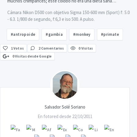
muchos chimpancés; este colobo no era una dieta sana…
Cámara Nikon D500 con objetivo Sigma 150-600 mm (Sport) f: 5.0
- 6.3. 1/800 de segundo, f:6,3 e iso 500. A pulso.
#antropoide
#gambia
#monkey
#primate
1
Votos
2 Comentarios
0 Visitas
0 Visitas desde Google
Salvador Solé Soriano
En fotored desde 22/10/2011