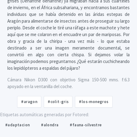
grises (Oenanthe oenanthe) ya migraban hacia a sus cuarteles
de invierno, en el África subsahariana, y encontramos bastantes
individuos que se había detenido en las áridas estepas de
Aragón para alimentarse de insectos antes de proseguir su largo
periplo. Desde el coche le tiré una ráfaga a este machote y hete
aquí que se me colaron en el encuadre un par de mariposas. Por
obra y gracia de la chiripa - una vez más - lo que estaba
destinado a ser una imagen meramente documental, se
convirtió en algo con cierta chispa. Si dejamos volar la
imaginación podemos preguntarnos ¿Qué estarán cuchicheando
los lepidópteros a espaldas del pájaro?
Cámara Nikon D300 con objetivo Sigma 150-500 mms. f:6.3
apoyado en la ventanilla del coche.
#aragon
#colit-gris
#los-monegros
Etiquetas automáticas generadas por Fotored:
#adaptacion
#alondra
#fauna-silvestre