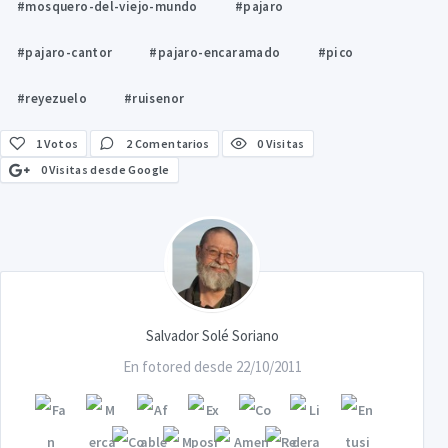
#mosquero-del-viejo-mundo
#pajaro
#pajaro-cantor
#pajaro-encaramado
#pico
#reyezuelo
#ruisenor
1
Votos
2 Comentarios
0 Visitas
0 Visitas desde Google
Salvador Solé Soriano
En fotored desde 22/10/2011