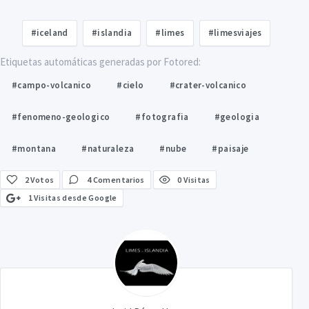
#iceland
#islandia
#limes
#limesviajes
Etiquetas automáticas generadas por Fotored:
#campo-volcanico
#cielo
#crater-volcanico
#fenomeno-geologico
#fotografia
#geologia
#montana
#naturaleza
#nube
#paisaje
2
Votos
4 Comentarios
0 Visitas
1 Visitas desde Google