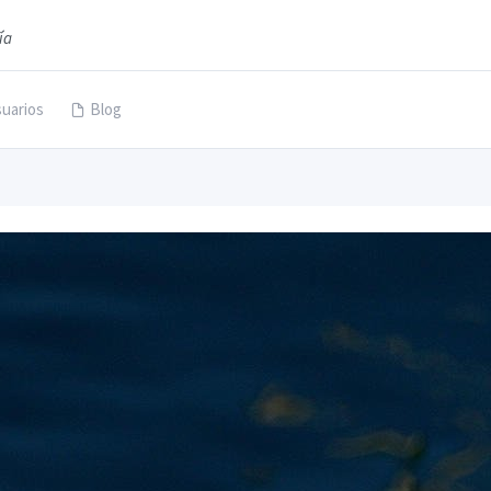
ía
uarios
Blog