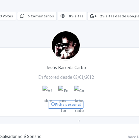
2 Visitas desde Googl
3
Votos
5 Comentarios
0 Visitas
Jesús Barreda Carbó
En fotored desde 03/01/2012
Ficha personal
Salvador Solé Soriano
hace 1