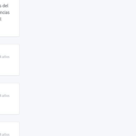
s del
encias
l
4 años
4 años
4 años