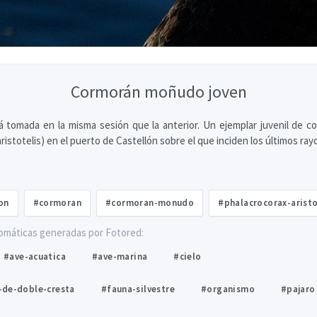
Cormorán moñudo joven
á tomada en la misma sesión que la anterior. Un ejemplar juvenil de 
ristotelis) en el puerto de Castellón sobre el que inciden los últimos rayo
on
#cormoran
#cormoran-monudo
#phalacrocorax-aristo
omáticas generadas por Fotored:
#ave-acuatica
#ave-marina
#cielo
de-doble-cresta
#fauna-silvestre
#organismo
#pajaro