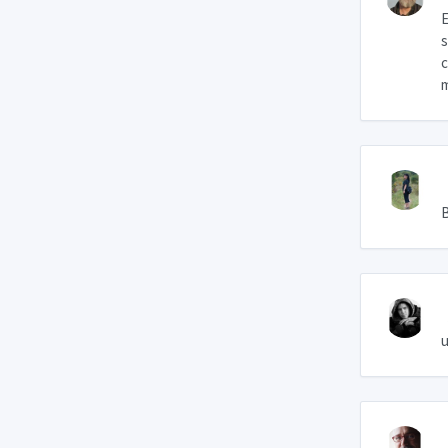
E
s
c
m
B
u