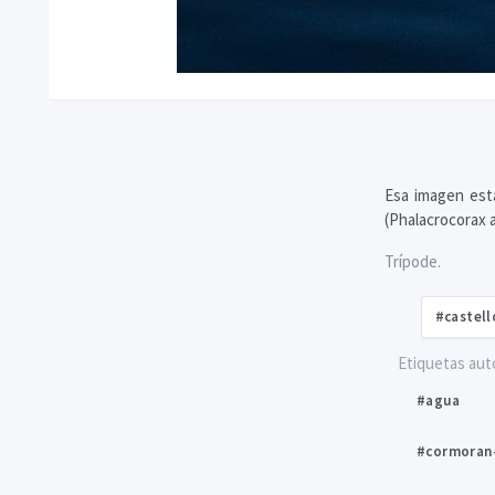
Esa imagen est
(Phalacrocorax a
Trípode.
#castell
Etiquetas aut
#agua
#cormoran-