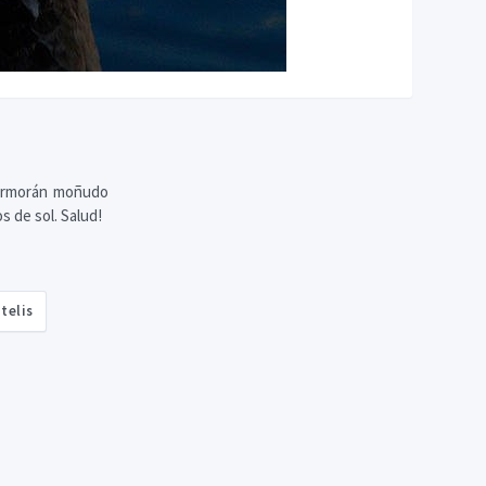
cormorán moñudo
s de sol. Salud!
telis