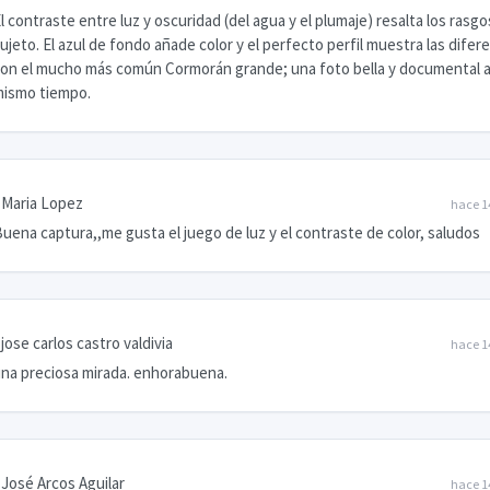
l contraste entre luz y oscuridad (del agua y el plumaje) resalta los rasgo
ujeto. El azul de fondo añade color y el perfecto perfil muestra las difer
on el mucho más común Cormorán grande; una foto bella y documental a
ismo tiempo.
Maria Lopez
hace 1
uena captura,,me gusta el juego de luz y el contraste de color, saludos
jose carlos castro valdivia
hace 1
na preciosa mirada. enhorabuena.
José Arcos Aguilar
hace 1