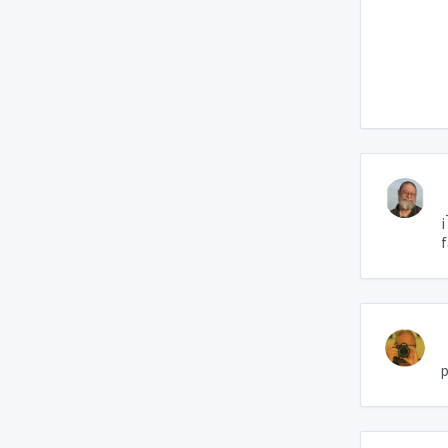
¡
f
p