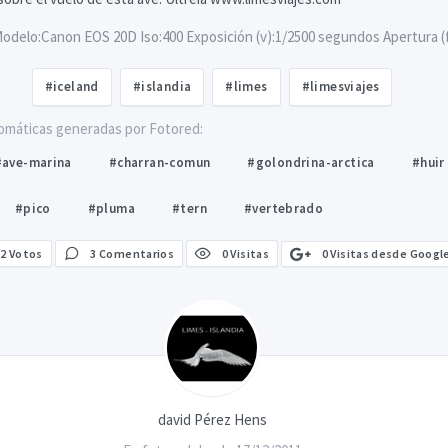
delo:Canon EOS 20D Iso:400 Exposición (v):1/2500 segundos Apertura (f)
#iceland
#islandia
#limes
#limesviajes
omáticas generadas por Fotored:
#ave-marina
#charran-comun
#golondrina-arctica
#huir
#pico
#pluma
#tern
#vertebrado
0 Visitas desde Googl
2
Votos
3 Comentarios
0 Visitas
david Pérez Hens