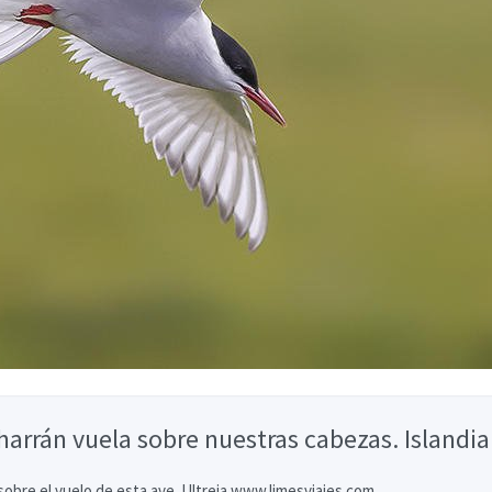
charrán vuela sobre nuestras cabezas. Islandia
 sobre el vuelo de esta ave. Ultreia www.limesviajes.com