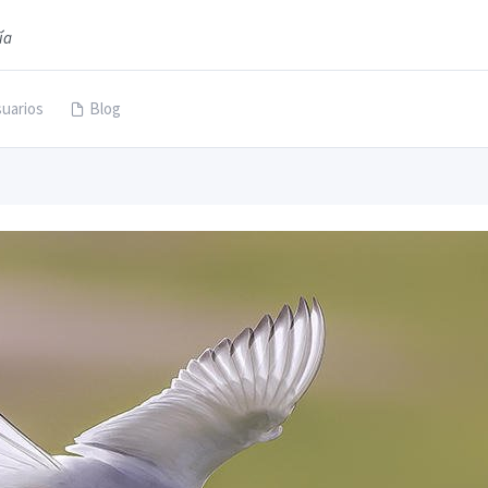
ía
uarios
Blog