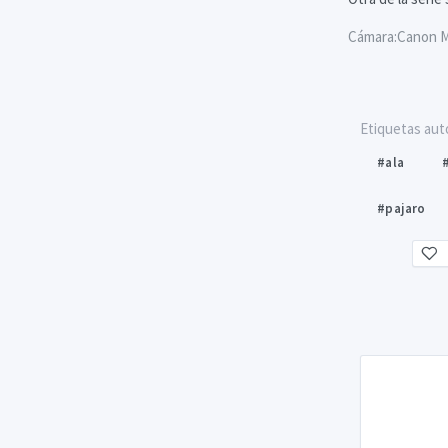
Cámara:Canon Mo
Etiquetas aut
#ala
#pajaro