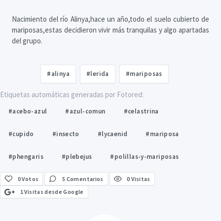
Nacimiento del río Alinya,hace un año,todo el suelo cubierto de
mariposas,estas decidieron vivir más tranquilas y algo apartadas
del grupo.
#alinya
#lerida
#mariposas
Etiquetas automáticas generadas por Fotored:
#acebo-azul
#azul-comun
#celastrina
#cupido
#insecto
#lycaenid
#mariposa
#phengaris
#plebejus
#polillas-y-mariposas
0
Votos
5 Comentarios
0 Visitas
1 Visitas desde Google