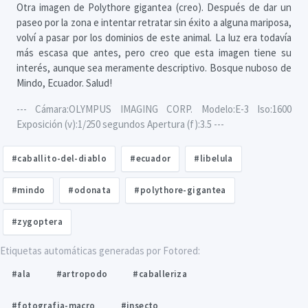
Otra imagen de Polythore gigantea (creo). Después de dar un
paseo por la zona e intentar retratar sin éxito a alguna mariposa,
volví a pasar por los dominios de este animal. La luz era todavía
más escasa que antes, pero creo que esta imagen tiene su
interés, aunque sea meramente descriptivo. Bosque nuboso de
Mindo, Ecuador. Salud!
--- Cámara:OLYMPUS IMAGING CORP. Modelo:E-3 Iso:1600
Exposición (v):1/250 segundos Apertura (f):3.5 ---
#caballito-del-diablo
#ecuador
#libelula
#mindo
#odonata
#polythore-gigantea
#zygoptera
Etiquetas automáticas generadas por Fotored:
#ala
#artropodo
#caballeriza
#fotografia-macro
#insecto