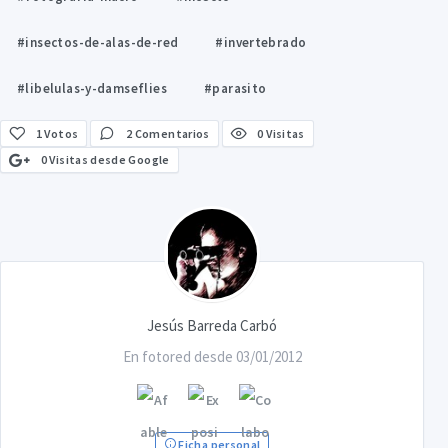
#insectos-de-alas-de-red
#invertebrado
#libelulas-y-damseflies
#parasito
1
Votos
2 Comentarios
0 Visitas
0 Visitas desde Google
Jesús Barreda Carbó
En fotored desde 03/01/2012
Ficha personal