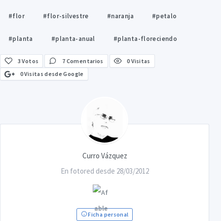
#flor
#flor-silvestre
#naranja
#petalo
#planta
#planta-anual
#planta-floreciendo
3
Votos
7 Comentarios
0 Visitas
0 Visitas desde Google
Curro Vázquez
En fotored desde 28/03/2012
Ficha personal