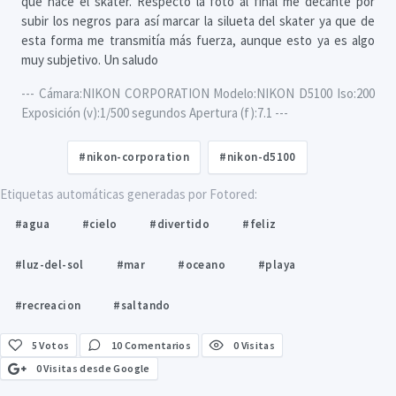
que hace el skater. Respecto la foto al final me decanté por
subir los negros para así marcar la silueta del skater ya que de
esta forma me transmitía más fuerza, aunque esto ya es algo
muy subjetivo. Un saludo
--- Cámara:NIKON CORPORATION Modelo:NIKON D5100 Iso:200
Exposición (v):1/500 segundos Apertura (f):7.1 ---
#nikon-corporation
#nikon-d5100
Etiquetas automáticas generadas por Fotored:
#agua
#cielo
#divertido
#feliz
#luz-del-sol
#mar
#oceano
#playa
#recreacion
#saltando
5
Votos
10 Comentarios
0 Visitas
0 Visitas desde Google