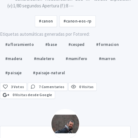
(v):1/80 segundos Apertura (f):8 ---
#canon
#canon-eos-rp
Etiquetas automáticas generadas por Fotored:
#afloramiento
#base
#cesped
#formacion
#madera
#maletero
#mamifero
#marron
#paisaje
#paisaje-natural
3
Votos
7 Comentarios
0 Visitas
0 Visitas desde Google