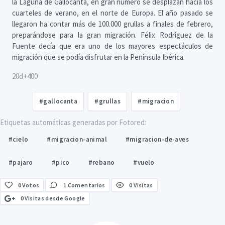
la Laguna de Gallocanta, en gran número se desplazan hacia los
cuarteles de verano, en el norte de Europa. El año pasado se
llegaron ha contar más de 100.000 grullas a finales de febrero,
preparándose para la gran migración. Félix Rodríguez de la
Fuente decía que era uno de los mayores espectáculos de
migración que se podía disfrutar en la Península Ibérica.
20d+400
#gallocanta
#grullas
#migracion
Etiquetas automáticas generadas por Fotored:
#cielo
#migracion-animal
#migracion-de-aves
#pajaro
#pico
#rebano
#vuelo
0
Votos
1 Comentarios
0 Visitas
0 Visitas desde Google