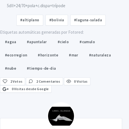
5dII+24/70+pola+c.dispa+trípode
#altiplano
#bolivia
#laguna-salada
Etiquetas automáticas generadas por Fotored:
#agua
#apuntalar
#cielo
#cumulo
#ecorregion
#horizonte
#mar
#naturaleza
#nube
#tiempo-de-dia
2
Votos
2 Comentarios
0 Visitas
0 Visitas desde Google