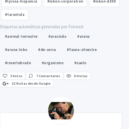
#lycosa-hispanica
#nikon-corporation
#nikon-d300
#tarantula
Etiquetas automáticas generadas por Fotored:
#animal-terrestre
#aracnido
#arana
#arana-lobo
#de-cerca
#fauna-silvestre
#invertebrado
#organismo
#suelo
3
Votos
7 Comentarios
0 Visitas
32 Visitas desde Google