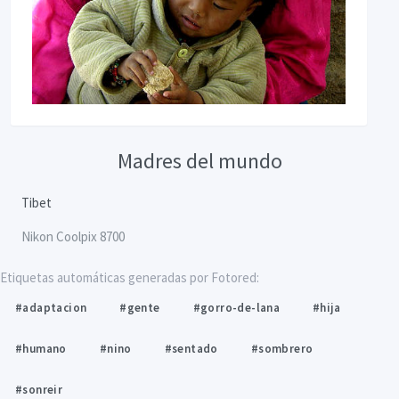
Madres del mundo
Tibet
Nikon Coolpix 8700
Etiquetas automáticas generadas por Fotored:
#adaptacion
#gente
#gorro-de-lana
#hija
#humano
#nino
#sentado
#sombrero
#sonreir