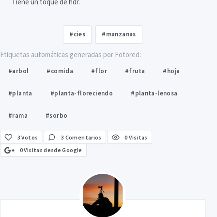
Tiene un toque de hdr.
#cies
#manzanas
Etiquetas automáticas generadas por Fotored:
#arbol
#comida
#flor
#fruta
#hoja
#planta
#planta-floreciendo
#planta-lenosa
#rama
#sorbo
3
Votos
3 Comentarios
0 Visitas
0 Visitas desde Google