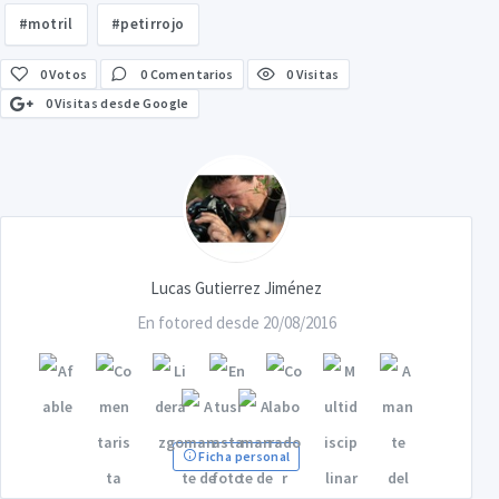
#motril
#petirrojo
0
Votos
0 Comentarios
0 Visitas
0 Visitas desde Google
Lucas Gutierrez Jiménez
En fotored desde 20/08/2016
Ficha personal