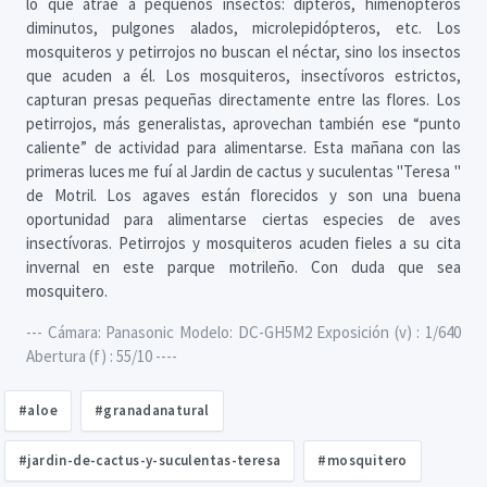
lo que atrae a pequeños insectos: dípteros, himenópteros
diminutos, pulgones alados, microlepidópteros, etc. Los
mosquiteros y petirrojos no buscan el néctar, sino los insectos
que acuden a él. Los mosquiteros, insectívoros estrictos,
capturan presas pequeñas directamente entre las flores. Los
petirrojos, más generalistas, aprovechan también ese “punto
caliente” de actividad para alimentarse. Esta mañana con las
primeras luces me fuí al Jardin de cactus y suculentas "Teresa "
de Motril. Los agaves están florecidos y son una buena
oportunidad para alimentarse ciertas especies de aves
insectívoras. Petirrojos y mosquiteros acuden fieles a su cita
invernal en este parque motrileño. Con duda que sea
mosquitero.
--- Cámara: Panasonic Modelo: DC-GH5M2 Exposición (v) : 1/640
Abertura (f) : 55/10 ----
#aloe
#granadanatural
#jardin-de-cactus-y-suculentas-teresa
#mosquitero