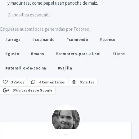
y maduritas, como papel usan panocha de maíz.
Diapositiva escaneada.
Etiquetas automáticas generadas por Fotored:
#arruga
#cocinando
#comiendo
#cuenco
#gusto
#mano
#sombrero-para-el-sol
#tiene
#utensilio-de-cocina
#vajilla
3
Votos
4 Comentarios
0 Visitas
0 Visitas desde Google