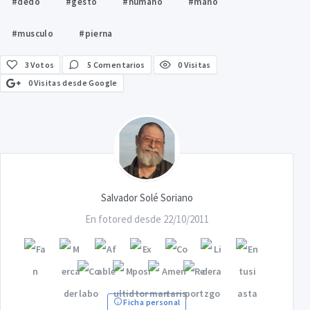
#dedo
#gesto
#humano
#mano
#musculo
#pierna
3
Votos
5 Comentarios
0 Visitas
0 Visitas desde Google
Salvador Solé Soriano
En fotored desde 22/10/2011
Ficha personal