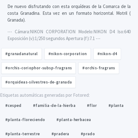
De nuevo disfrutando con esta orquídeas de la Comarca de la
costa Granadina. Esta vez en un formato horizontal. Motril (
Granada).
--- Cámara:NIKON CORPORATION Modelo:NIKON D4 Iso:640
Exposición (v):1/250 segundos Apertura (f):7.1 ---
#granadanatural
#nikon-corporation
#nikon-d4
#orchis-coriophor-subsp-fragrans
#orchis-fragrans
#orquideas-silvestres-de-granada
Etiquetas automáticas generadas por Fotored:
#cesped
#familia-de-la-hierba
#flor
#planta
#planta-floreciendo
#planta-herbacea
#planta-terrestre
#pradera
#prado