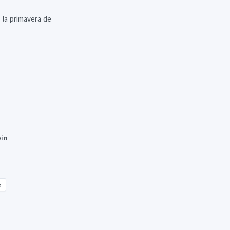
 la primavera de
in
e