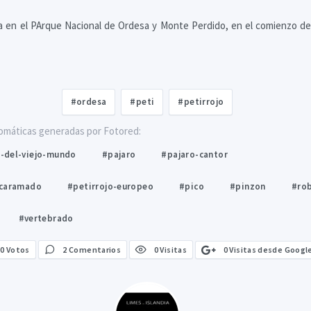
a en el PArque Nacional de Ordesa y Monte Perdido, en el comienzo de
#ordesa
#peti
#petirrojo
omáticas generadas por Fotored:
-del-viejo-mundo
#pajaro
#pajaro-cantor
ncaramado
#petirrojo-europeo
#pico
#pinzon
#rob
#vertebrado
0 Visitas desde Googl
0
Votos
2 Comentarios
0 Visitas