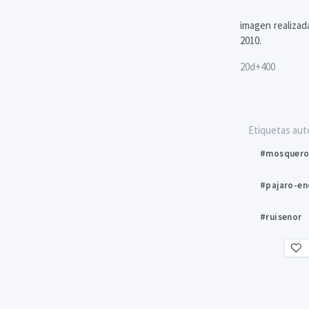
imagen realizad
2010.
20d+400
Etiquetas aut
#mosquero
#pajaro-e
#ruisenor