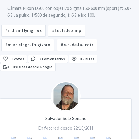
Cámara Nikon D500 con objetivo Sigma 150-600 mm (sport) f: 5.0 -
6.3., a pulso. 1/500 de segundo, f: 6.3 e iso 100.
#indian-flying-fox
#keoladeo-n-p
#murcielago-frugivoro
#n-o-de-la-india
1
Votos
2 Comentarios
0 Visitas
0 Visitas desde Google
Salvador Solé Soriano
En fotored desde 22/10/2011