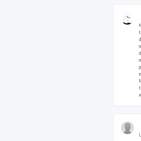
N
t
d
m
d
m
p
e
M
t
a
U