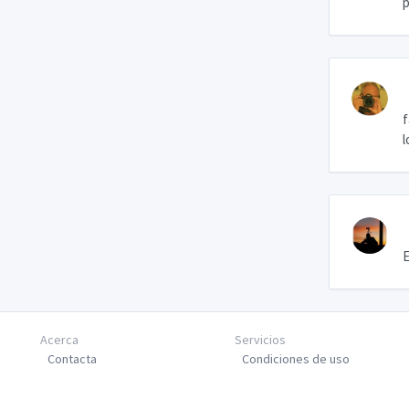
p
f
l
E
Acerca
Servicios
Contacta
Condiciones de uso