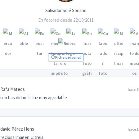
Salvador Solé Soriano
En fotored desde 22/10/2011
Ficha personal
Rafa Mateos
hace 1
u lo has dicho, la luz muy agradable...
david Pérez Hens
hace 1
reciosa imagen.Ultreia