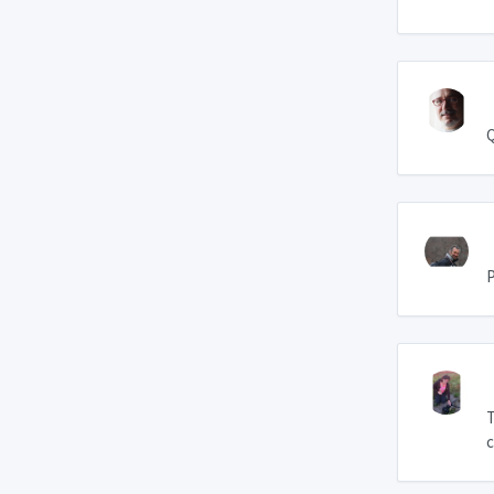
Q
P
T
c