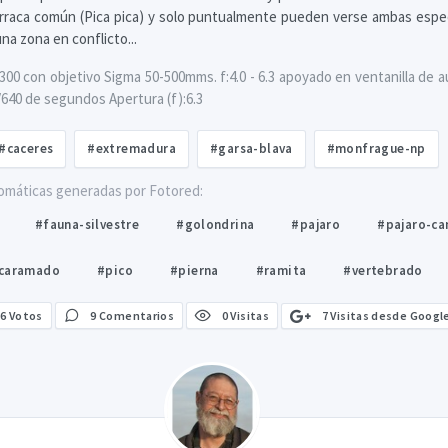
Urraca común (Pica pica) y solo puntualmente pueden verse ambas espe
na zona en conflicto...
00 con objetivo Sigma 50-500mms. f:4.0 - 6.3 apoyado en ventanilla de au
/640 de segundos Apertura (f):6.3
#caceres
#extremadura
#garsa-blava
#monfrague-np
omáticas generadas por Fotored:
#fauna-silvestre
#golondrina
#pajaro
#pajaro-ca
ncaramado
#pico
#pierna
#ramita
#vertebrado
7 Visitas desde Googl
6
Votos
9 Comentarios
0 Visitas