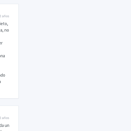
2 años
ieto,
a, no
er
ona
ado
a
2 años
rda un