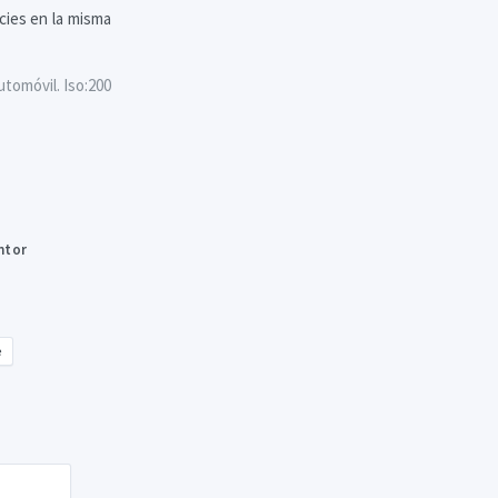
cies en la misma
tomóvil. Iso:200
ntor
e