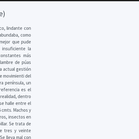
e)
co, lindante con
e abundaba, como
 mejor que pude
insuficiente la
 constantes más
alambre de púas
a actual gestión
de movimienti del
ra península, un
eferencia es el
realidad, dentro
e halle entre el
36 cmts. Machos y
ros, insectos en
llar. Se trata de
e tres y veinte
Se lleva mal con