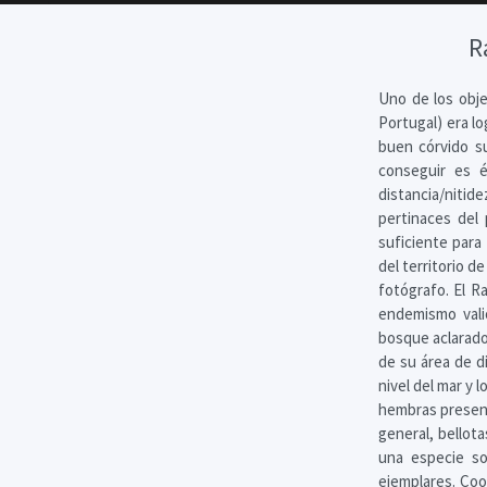
R
Uno de los obje
Portugal) era l
buen córvido s
conseguir es é
distancia/niti
pertinaces del
suficiente para
del territorio d
fotógrafo. El R
endemismo vali
bosque aclarado
de su área de d
nivel del mar y 
hembras present
general, bellota
una especie so
ejemplares. Coo