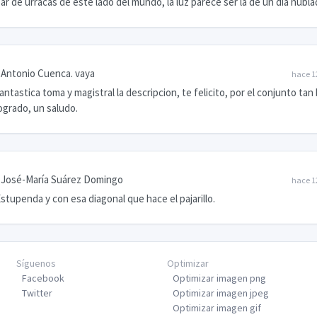
ar de urracas de este lado del mundo, la luz parece ser la de un día nubl
Antonio Cuenca. vaya
hace 1
antastica toma y magistral la descripcion, te felicito, por el conjunto tan
ogrado, un saludo.
José-María Suárez Domingo
hace 1
stupenda y con esa diagonal que hace el pajarillo.
Síguenos
Optimizar
Facebook
Optimizar imagen png
Twitter
Optimizar imagen jpeg
Optimizar imagen gif