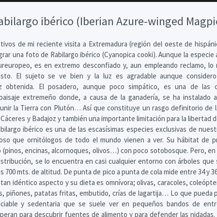
abilargo ibérico (Iberian Azure-winged Magpi
tivos de mi reciente visita a Extremadura (región del oeste de hispáni
ograr una foto de Rabilargo ibérico (Cyanopica cooki). Aunque la especi
ureuropeo, es en extremo desconfiado y, aun empleando reclamo, lo
sto. El sujeto se ve bien y la luz es agradable aunque considero 
dez obtenida. El posadero, aunque poco simpático, es una de las
 paisaje extremeño donde, a causa de la ganadería, se ha instalado 
 unir la Tierra con Plutón… Así que constituye un rasgo definitorio de l
e Cáceres y Badajoz y también una importante limitación para la libertad 
abilargo ibérico es una de las escasísimas especies exclusivas de nuest
oso que ornitólogos de todo el mundo vienen a ver. Su hábitat de pr
 (pinos, encinas, alcornoques, olivos…) con poco sotobosque. Pero, en 
istribución, se lo encuentra en casi cualquier entorno con árboles que s
los 700 mts. de altitud. De punta de pico a punta de cola mide entre 34 y 
an idéntico aspecto y su dieta es omnívora; olivas, caracoles, coleópte
s, piñones, patatas fritas, embutido, crías de lagartija… Lo que pueda pi
ciable y sedentaria que se suele ver en pequeños bandos de entr
peran para descubrir fuentes de alimento y para defender las nidadas. 