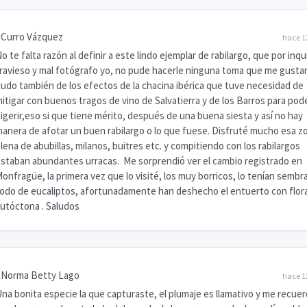
Curro Vázquez
hace 1
o te falta razón al definir a este lindo ejemplar de rabilargo, que por inqu
ravieso y mal fotógrafo yo, no pude hacerle ninguna toma que me gustar
udo también de los efectos de la chacina ibérica que tuve necesidad de
itigar con buenos tragos de vino de Salvatierra y de los Barros para pod
igerir,eso si que tiene mérito, después de una buena siesta y así no hay
anera de afotar un buen rabilargo o lo que fuese. Disfruté mucho esa z
lena de abubillas, milanos, buitres etc. y compitiendo con los rabilargos
staban abundantes urracas. Me sorprendió ver el cambio registrado en
onfragüe, la primera vez que lo visité, los muy borricos, lo tenían sembr
odo de eucaliptos, afortunadamente han deshecho el entuerto con flor
utóctona . Saludos
Norma Betty Lago
hace 1
na bonita especie la que capturaste, el plumaje es llamativo y me recue