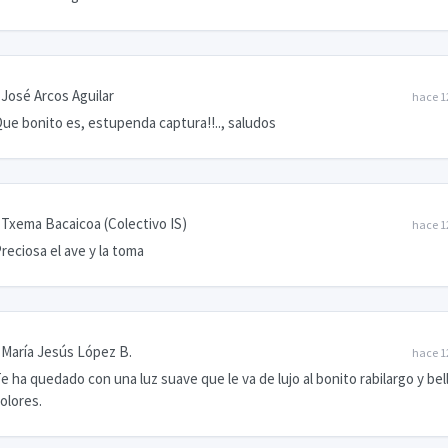
José Arcos Aguilar
hace 1
ue bonito es, estupenda captura!!.., saludos
Txema Bacaicoa (Colectivo IS)
hace 1
reciosa el ave y la toma
María Jesús López B.
hace 1
e ha quedado con una luz suave que le va de lujo al bonito rabilargo y bel
olores.