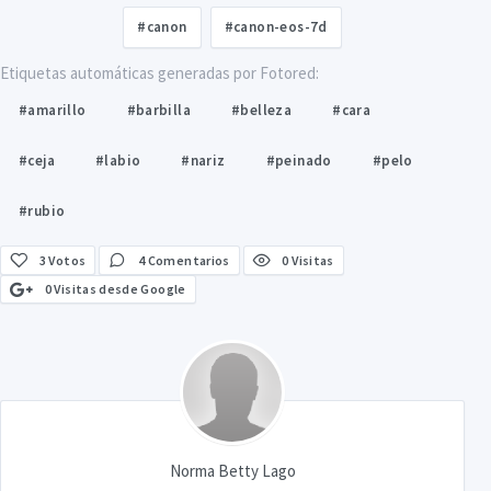
#canon
#canon-eos-7d
Etiquetas automáticas generadas por Fotored:
#amarillo
#barbilla
#belleza
#cara
#ceja
#labio
#nariz
#peinado
#pelo
#rubio
3
Votos
4 Comentarios
0 Visitas
0 Visitas desde Google
Norma Betty Lago