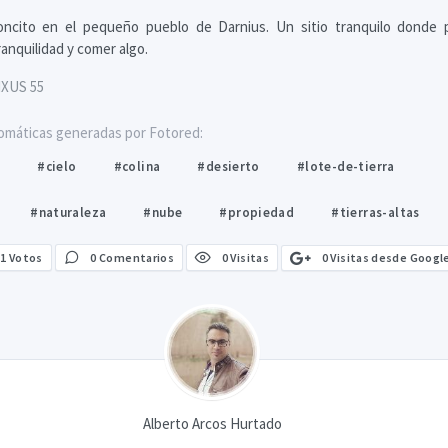
oncito en el pequeño pueblo de Darnius. Un sitio tranquilo donde 
tranquilidad y comer algo.
IXUS 55
omáticas generadas por Fotored:
l
#cielo
#colina
#desierto
#lote-de-tierra
#naturaleza
#nube
#propiedad
#tierras-altas
0 Visitas desde Googl
1
Votos
0 Comentarios
0 Visitas
Alberto Arcos Hurtado