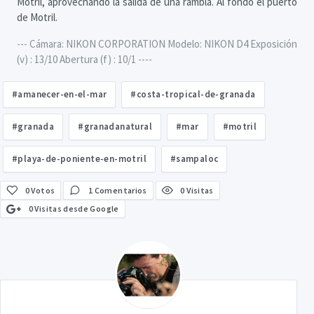
Motril, aprovechando la salida de una rambla. Al fondo el puerto
de Motril.
--- Cámara: NIKON CORPORATION Modelo: NIKON D4 Exposición
(v) : 13/10 Abertura (f) : 10/1 ----
#amanecer-en-el-mar
#costa-tropical-de-granada
#granada
#granadanatural
#mar
#motril
#playa-de-poniente-en-motril
#sampaloc
0
Votos
1 Comentarios
0 Visitas
0 Visitas desde Google