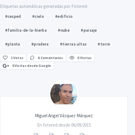
Etiquetas automáticas generadas por Fotored:
#cesped
#cielo
#edificio
#familia-de-la-hierba
#nube
#paisaje
#planta
#pradera
#tierras-altas
#torre
1
Votos
6 Comentarios
0 Visitas
0 Visitas desde Google
Miguel Angel Vázquez Márquez
En fotored desde 06/09/2015