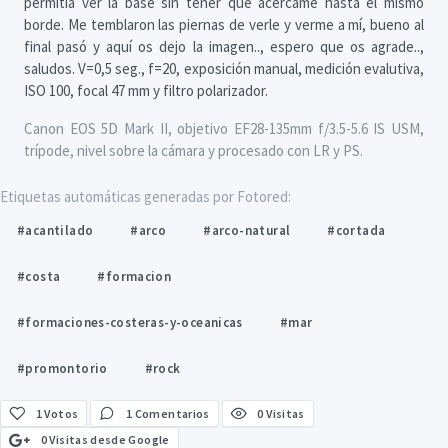
permitía ver la base sin tener que acercame hasta el mismo
borde. Me temblaron las piernas de verle y verme a mí, bueno al
final pasó y aquí os dejo la imagen.., espero que os agrade..,
saludos. V=0,5 seg., f=20, exposición manual, medición evalutiva,
ISO 100, focal 47 mm y filtro polarizador.
Canon EOS 5D Mark II, objetivo EF28-135mm f/3.5-5.6 IS USM,
trípode, nivel sobre la cámara y procesado con LR y PS.
Etiquetas automáticas generadas por Fotored:
#acantilado
#arco
#arco-natural
#cortada
#costa
#formacion
#formaciones-costeras-y-oceanicas
#mar
#promontorio
#rock
1
Votos
1 Comentarios
0 Visitas
0 Visitas desde Google