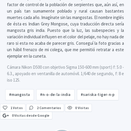
factor de control de la población de serpientes que, aún así, en
un país tan sumamente poblado y rural causan bastantes
muertes cada año. Imagínate sin las mangostas. El nombre inglés
de ésta es Indian Grey Mongose, cuya traducción directa sería
mangosta gris india. Puesto que la luz, las subespecies y la
variación individual influyen en el color del pelaje, no hay nada de
raro si esta no acaba de parecer gris. Conseguí la foto gracias a
un hábil frenazo de mi colega, que me permitió retratar a este
ejemplar en la cuneta.
Cámara Nikon D500 con objetivo Sigma 150-600 mm (sport) f: 5.0 -
6.3., apoyado en ventanilla de automóvil. 1/640 de segundo, f: 8 e
iso 125.
#mangosta
#n-o-de-la-india
#sariska-tiger-n-p
1
Votos
2 Comentarios
0 Visitas
0 Visitas desde Google