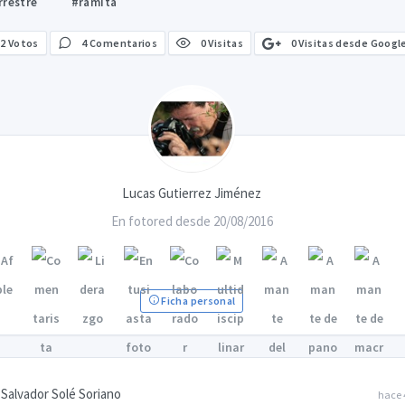
rrestre
#ramita
0 Visitas desde Googl
2
Votos
4 Comentarios
0 Visitas
Lucas Gutierrez Jiménez
En fotored desde 20/08/2016
Ficha personal
Salvador Solé Soriano
hace 