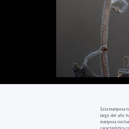
Esta mariposa n
largo del año h
mariposa noctur
característica c