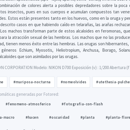
combinación de colores alerta a posibles depredadores sobre la poca 
stos insectos, pues en sus cuerpos e acumulan compuestos tan vene
ides. Estos están presentes tanto en los huevos, como en la oruga y p
 descrito casos en que habiendo caído en telarañas, las arañas rechaza
 Los machos transforman parte de estos alcaloides en feromonas, que
e para la atracción sexual de las hembras. Los machos que no las produce
d, tienen menos éxito entre las hembras. Las orugas son hibernantes,
 géneros Echium, Myosotis, Heliotropium, Anchusa, Borago, Solan
lcaloides que son asimilados por las orugas.
ON CORPORATION Modelo: NIKON D700 Exposición (v) : 1/200 Abertura (f) :
he
#mariposa-nocturna
#nomeolvides
#utethesia-pulche
omáticas generadas por Fotored:
#fenomeno-atmosferico
#fotografia-con-flash
ia-macro
#hacen
#oscuridad
#planta
#planta-flor