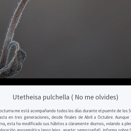
Utetheisa pulchella ( No me olvides)
octurna me está acompañando todos los días durante el puente de los Sa
asta en tres generaciones, desde finales de Abril a Octubre. Aunque
na, esta ha modificado sus hábitos a claramente diurnos, volando a plena
oloración aposemática (apo= lejos, aparte; semo=señal), informa sobre l