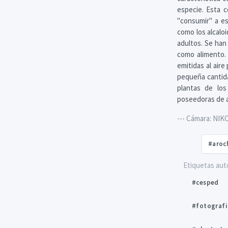
especie. Esta 
"consumir" a e
como los alcalo
adultos. Se han
como alimento.
emitidas al air
pequeña cantida
plantas de los
poseedoras de a
--- Cámara: NIK
#aroc
Etiquetas aut
#cesped
#fotograf