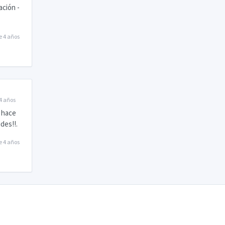
ación -
e 4 años
4 años
 hace
des!!.
e 4 años