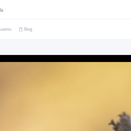
ía
uarios
Blog