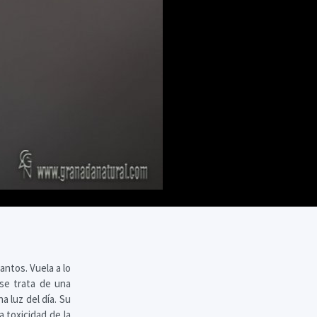
ntos. Vuela a lo
 se trata de una
 luz del día. Su
a toxicidad de la