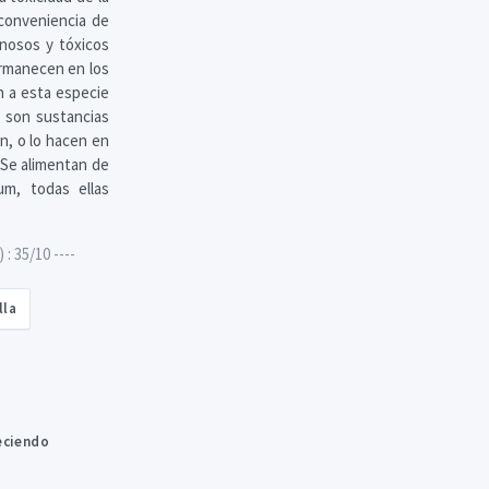
conveniencia de
nosos y tóxicos
ermanecen en los
n a esta especie
 son sustancias
n, o lo hacen en
 Se alimentan de
um, todas ellas
 35/10 ----
lla
eciendo