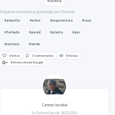
#colonia
Etiquetas automáticas generadas por Fotored:
#amarillo
#arbol
#arquitectura
#casa
#fachada
#pared
#planta
#por
#ventana
#verde
3
Votos
5 Comentarios
0 Visitas
0 Visitas desde Google
Carmen Iarzabal
En fotored desde 28/02/2012