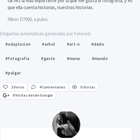
tal vez la más importante por la que me gusta la fotografía, y es
que ella cuenta historias, nuestras historias.
Nikon D7000, a pulso.
Etiquetas automáticas generadas por Fotored:
#adaptacion
#arbol
#art-o
#dedo
#fotografia
#gesto
#mano
#mundo
#pulgar
2
Votos
4 Comentarios
0 Visitas
0 Visitas desde Google