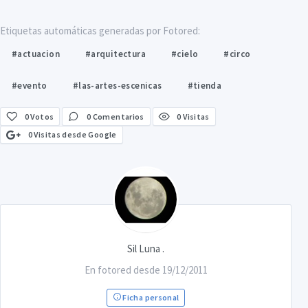
Etiquetas automáticas generadas por Fotored:
#actuacion
#arquitectura
#cielo
#circo
#evento
#las-artes-escenicas
#tienda
0
Votos
0 Comentarios
0 Visitas
0 Visitas desde Google
Sil Luna .
En fotored desde 19/12/2011
Ficha personal