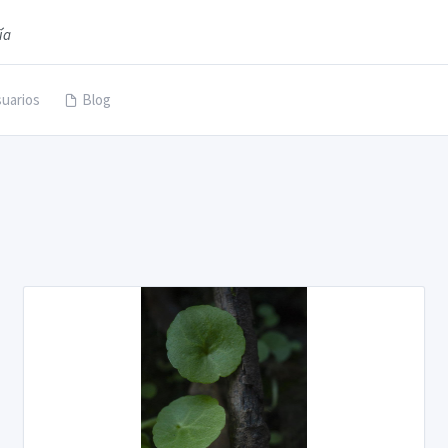
ía
uarios
Blog