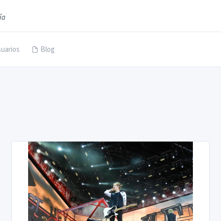
ía
uarios
Blog