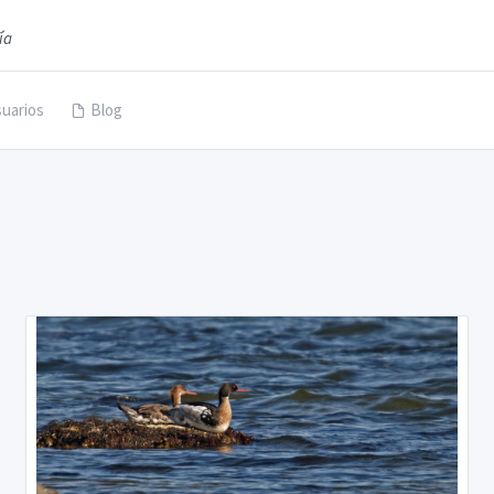
ía
uarios
Blog