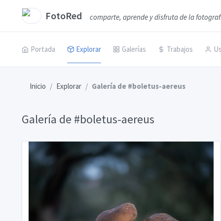
FotoRed
comparte, aprende y disfruta de la fotograf
Portada
Explorar
Galerías
Trabajos
Us
Inicio
Explorar
Galería de #boletus-aereus
Galería de #boletus-aereus