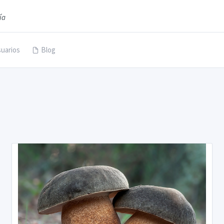
ía
uarios
Blog