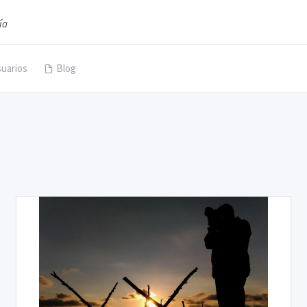
ía
uarios
Blog