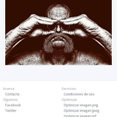
Siguiente
Acerca
Servicios
Contacta
Condiciones de uso
Síguenos
Optimizar
Facebook
Optimizar imagen png
Twitter
Optimizar imagen jpeg
Optimizar imagen gif