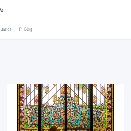
ía
uarios
Blog