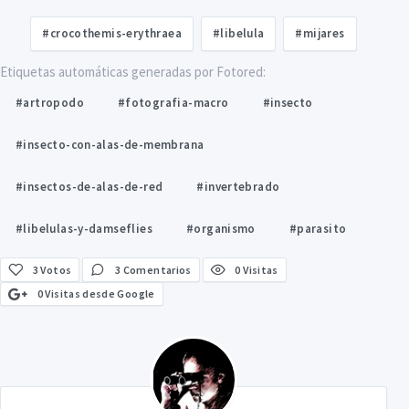
#crocothemis-erythraea
#libelula
#mijares
Etiquetas automáticas generadas por Fotored:
#artropodo
#fotografia-macro
#insecto
#insecto-con-alas-de-membrana
#insectos-de-alas-de-red
#invertebrado
#libelulas-y-damseflies
#organismo
#parasito
3
Votos
3 Comentarios
0 Visitas
0 Visitas desde Google