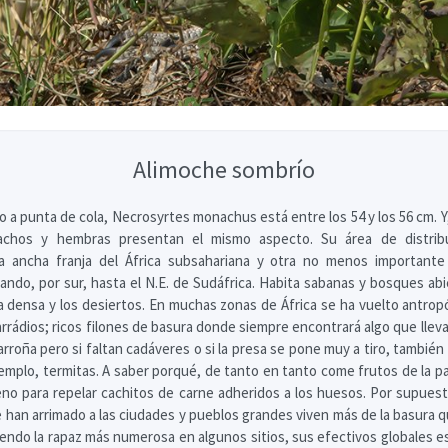
Alimoche sombrío
o a punta de cola, Necrosyrtes monachus está entre los 54 y los 56 cm. Y
achos y hembras presentan el mismo aspecto. Su área de distrib
 ancha franja del África subsahariana y otra no menos importante
gando, por sur, hasta el N.E. de Sudáfrica. Habita sabanas y bosques abi
va densa y los desiertos. En muchas zonas de África se ha vuelto antrop
rrádios; ricos filones de basura donde siempre encontrará algo que lleva
arroña pero si faltan cadáveres o si la presa se pone muy a tiro, tambié
jemplo, termitas. A saber porqué, de tanto en tanto come frutos de la pa
eno para repelar cachitos de carne adheridos a los huesos. Por supuest
 han arrimado a las ciudades y pueblos grandes viven más de la basura qu
endo la rapaz más numerosa en algunos sitios, sus efectivos globales 