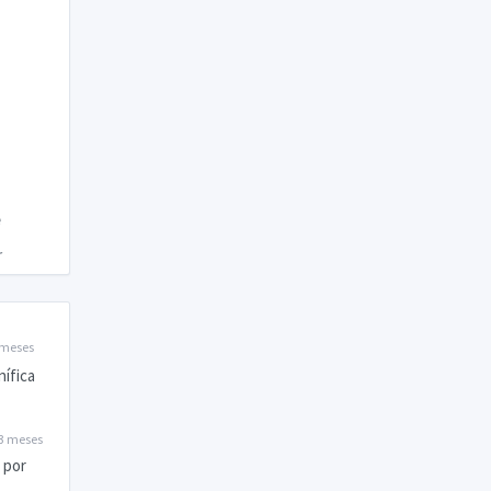
 meses
ífica
3 meses
 por