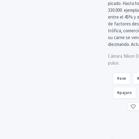
picado. Hasta h
330.000 ejempl
entre el 45% y 
de factores des
trófica, comerci
su carne se ven
diezmando. Actua
Cámara Nikon D50
pulso.
#ave
#
#pajaro