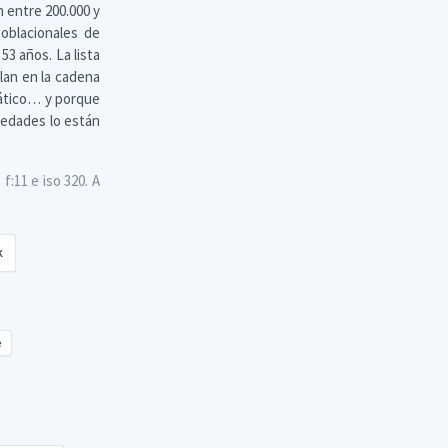
 entre 200.000 y
oblacionales de
3 años. La lista
lan en la cadena
mpático… y porque
medades lo están
f:11 e iso 320. A
k
e