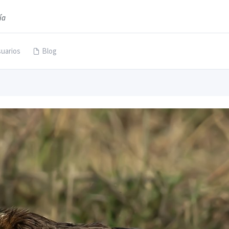
ía
uarios
Blog