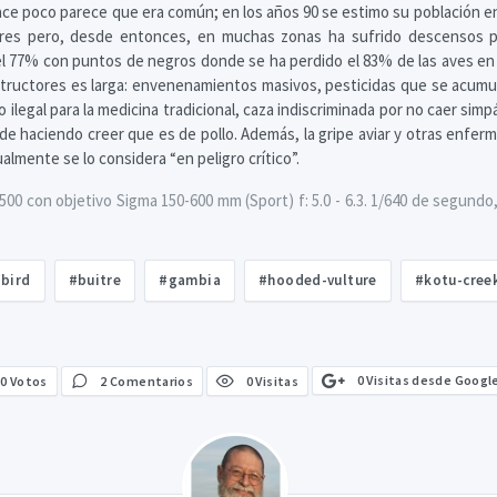
ace poco parece que era común; en los años 90 se estimo su población en
ares pero, desde entonces, en muchas zonas ha sufrido descensos p
el 77% con puntos de negros donde se ha perdido el 83% de las aves en 5
tructores es larga: envenenamientos masivos, pesticidas que se acumu
o ilegal para la medicina tradicional, caza indiscriminada por no caer si
de haciendo creer que es de pollo. Además, la gripe aviar y otras enfer
lmente se lo considera “en peligro crítico”.
0 con objetivo Sigma 150-600 mm (Sport) f: 5.0 - 6.3. 1/640 de segundo, 
bird
#buitre
#gambia
#hooded-vulture
#kotu-cree
0 Visitas desde Googl
0
Votos
2 Comentarios
0 Visitas