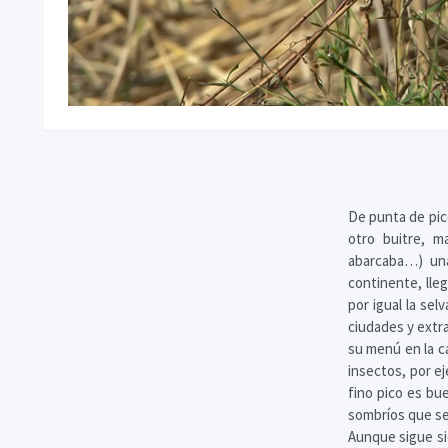
De punta de pic
otro buitre, m
abarcaba…) una
continente, lle
por igual la sel
ciudades y extra
su menú en la c
insectos, por e
fino pico es bu
sombríos que se
Aunque sigue si