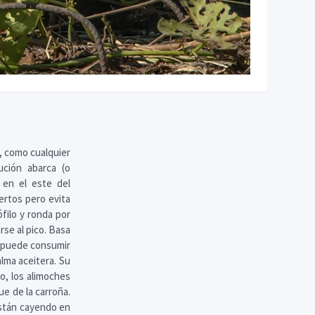
, como cualquier
ución abarca (o
 en el este del
ertos pero evita
ófilo y ronda por
rse al pico. Basa
n puede consumir
lma aceitera. Su
o, los alimoches
e de la carroña.
están cayendo en